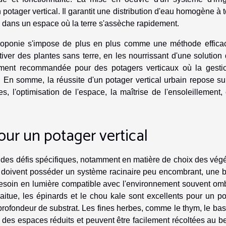
 potager vertical. Il garantit une distribution d'eau homogène à 
al dans un espace où la terre s'assèche rapidement.
ydroponie s'impose de plus en plus comme une méthode effica
iver des plantes sans terre, en les nourrissant d'une solution
èrement recommandée pour des potagers verticaux où la gesti
e. En somme, la réussite d'un potager vertical urbain repose s
, l'optimisation de l'espace, la maîtrise de l'ensoleillement,
our un potager vertical
e des défis spécifiques, notamment en matière de choix des vég
e doivent posséder un système racinaire peu encombrant, une 
n besoin en lumière compatible avec l'environnement souvent o
laitue, les épinards et le chou kale sont excellents pour un p
profondeur de substrat. Les fines herbes, comme le thym, le basi
 des espaces réduits et peuvent être facilement récoltées au b