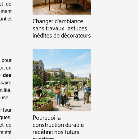
et de
ement
ant et
Changer d’ambiance
sans travaux : astuces
inédites de décorateurs
 pour
ant un
e des
ssaire
ilité,
euse.
r leur
Pourquoi la
iques,
construction durable
et de
redéfinit nos futurs
nt été