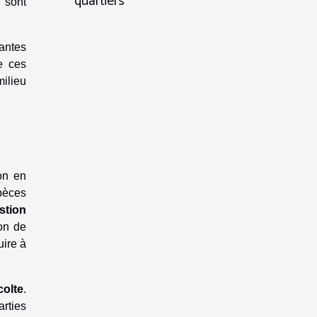
quartiers
 sont
lantes
e ces
milieu
on en
pèces
stion
on de
uire à
colte
.
arties