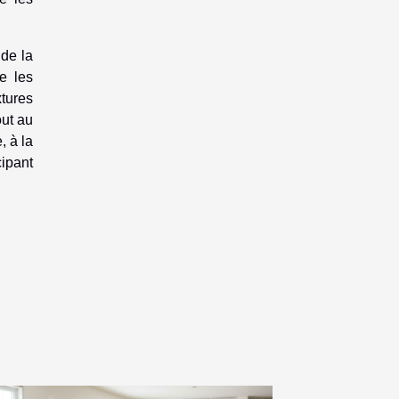
 de la
e les
tures
out au
, à la
cipant