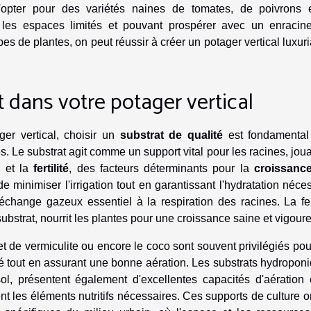
 d'opter pour des variétés naines de tomates, de poivrons 
les espaces limités et pouvant prospérer avec un enracin
es de plantes, on peut réussir à créer un potager vertical luxuri
 dans votre potager vertical
ger vertical, choisir un
substrat de qualité
est fondamental
. Le substrat agit comme un support vital pour les racines, jou
n
et la
fertilité
, des facteurs déterminants pour la
croissanc
 minimiser l'irrigation tout en garantissant l'hydratation néce
'échange gazeux essentiel à la respiration des racines. La fert
ubstrat, nourrit les plantes pour une croissance saine et vigour
et de vermiculite ou encore le coco sont souvent privilégiés pou
ité tout en assurant une bonne aération. Les substrats hydropon
ol, présentent également d'excellentes capacités d'aération 
nt les éléments nutritifs nécessaires. Ces supports de culture o