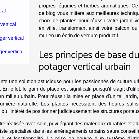
propres légumes et herbes aromatiques. Ce b
cal
de blog vous initiera aux meilleures techniq
choix de plantes pour réussir votre jardin ve
vertical
en ville, transformant ainsi votre balcon ou
mur en un écrin de verdure productif.
ger vertical
Les principes de base d
er vertical
potager vertical urbain
nte une solution astucieuse pour les passionnés de culture ur
n effet, le gain de place est significatif puisqu'il s'agit d'utili
 milieu urbain. Pour réussir la mise en place d'un tel jardin, 
lumière naturelle. Les plantes nécessitent des heures suffis
où l'intérêt de positionner judicieusement les structures porteu
re réalisée avec soin, privilégiant des matériaux durables et a
iste spécialisé dans les aménagements urbains saura conseille
que et fonctionnalité. La mise en oeuvre d'un système d'irrig