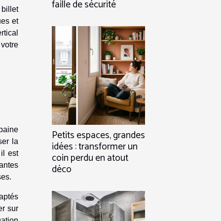
faille de sécurité
illet
ues et
rtical
 votre
u
baine
Petits espaces, grandes
ser la
idées : transformer un
il est
coin perdu en atout
antes
déco
ses.
daptés
r sur
ation