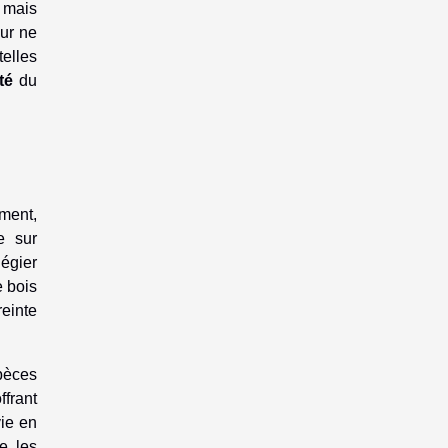
 mais
our ne
telles
té
du
ement,
e sur
légier
e bois
reinte
pèces
ffrant
vie en
e les