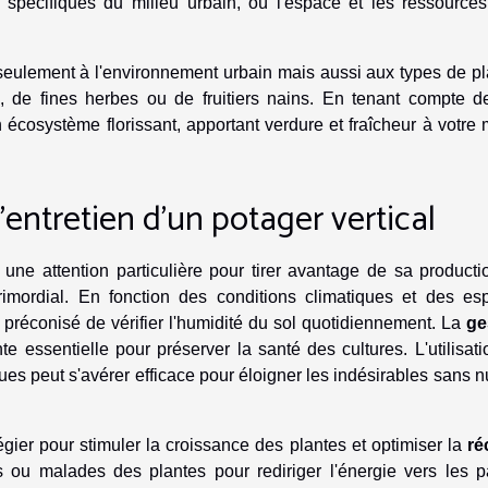
spécifiques du milieu urbain, où l'espace et les ressources
n seulement à l'environnement urbain mais aussi aux types de p
us, de fines herbes ou de fruitiers nains. En tenant compte d
 écosystème florissant, apportant verdure et fraîcheur à votre 
'entretien d'un potager vertical
ne attention particulière pour tirer avantage de sa producti
imordial. En fonction des conditions climatiques et des es
st préconisé de vérifier l'humidité du sol quotidiennement. La
ge
essentielle pour préserver la santé des cultures. L'utilisati
s peut s'avérer efficace pour éloigner les indésirables sans n
égier pour stimuler la croissance des plantes et optimiser la
ré
es ou malades des plantes pour rediriger l'énergie vers les p