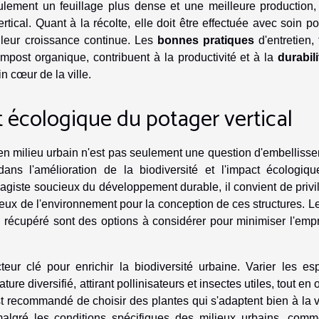
ulement un feuillage plus dense et une meilleure production,
rtical. Quant à la récolte, elle doit être effectuée avec soin p
leur croissance continue. Les
bonnes pratiques
d'entretien, 
ompost organique, contribuent à la productivité et à la
durabili
n cœur de la ville.
t écologique du potager vertical
l en milieu urbain n'est pas seulement une question d'embelliss
ans l'amélioration de la biodiversité et l'impact écologiqu
sagiste soucieux du développement durable, il convient de privi
tueux de l'environnement pour la conception de ces structures. L
ue récupéré sont des options à considérer pour minimiser l'emp
eur clé pour enrichir la biodiversité urbaine. Varier les es
e diversifié, attirant pollinisateurs et insectes utiles, tout en o
est recommandé de choisir des plantes qui s'adaptent bien à la 
malgré les conditions spécifiques des milieux urbains, comm