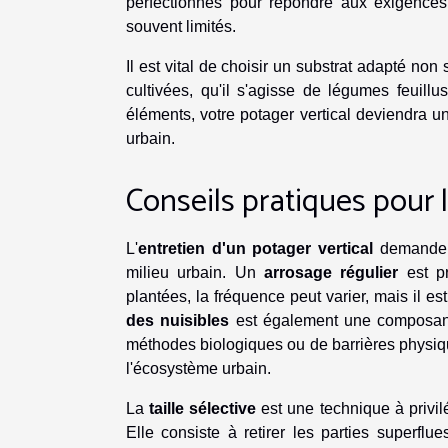
perfectionnés pour répondre aux exigences 
souvent limités.
Il est vital de choisir un substrat adapté no
cultivées, qu'il s'agisse de légumes feuill
éléments, votre potager vertical deviendra un
urbain.
Conseils pratiques pour l
L'
entretien d'un potager vertical
demande u
milieu urbain. Un
arrosage régulier
est pr
plantées, la fréquence peut varier, mais il e
des nuisibles
est également une composante 
méthodes biologiques ou de barrières physique
l'écosystème urbain.
La
taille sélective
est une technique à privil
Elle consiste à retirer les parties superflu