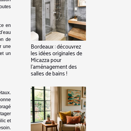
toutes
ce en
 d'eau
on de
Bordeaux : découvrez
ur une
les idées originales de
 et un
Micazza pour
l’aménagement des
salles de bains !
étaux.
bonne
mbragé
otager
lic et
esoin.