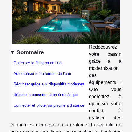
Redécouvrez
Sommaire
votre bassin
grâce à la
Optimiser la filtration de l’eau
modernisation
Automatiser le traitement de l’eau
des
équipements !
Sécuriser grâce aux dispositifs modernes
Que vous
Réduire la consommation énergétique
cherchiez à
optimiser votre
Connecter et piloter sa piscine à distance
confort, à
réaliser des
économies d'énergie ou à renforcer la sécurité de
votre espace aquatique, les nouvelles technologies