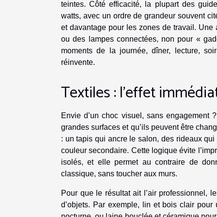
teintes. Côté efficacité, la plupart des gu
watts, avec un ordre de grandeur souvent ci
et davantage pour les zones de travail. Une a
ou des lampes connectées, non pour « gadg
moments de la journée, dîner, lecture, soir
réinvente.
Textiles : l’effet immédia
Envie d’un choc visuel, sans engagement ? L
grandes surfaces et qu’ils peuvent être chan
: un tapis qui ancre le salon, des rideaux qu
couleur secondaire. Cette logique évite l’im
isolés, et elle permet au contraire de don
classique, sans toucher aux murs.
Pour que le résultat ait l’air professionnel,
d’objets. Par exemple, lin et bois clair po
nocturne, ou laine bouclée et céramique pour