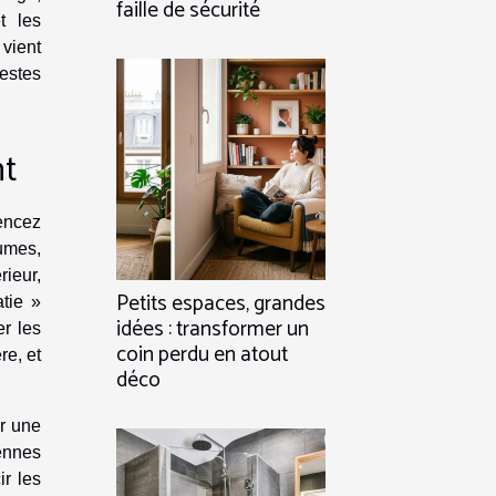
faille de sécurité
t les
vient
estes
nt
encez
umes,
ieur,
Petits espaces, grandes
tie »
idées : transformer un
er les
coin perdu en atout
re, et
déco
er une
ennes
ir les