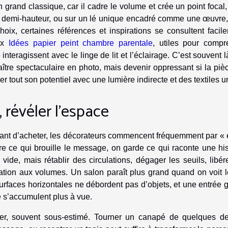
un grand classique, car il cadre le volume et crée un point focal
ne demi-hauteur, ou sur un lé unique encadré comme une œuvre,
 choix, certaines références et inspirations se consultent facil
aux
Idées papier peint chambre parentale
, utiles pour compr
nteragissent avec le linge de lit et l’éclairage. C’est souvent 
raître spectaculaire en photo, mais devenir oppressant si la piè
éler tout son potentiel avec une lumière indirecte et des textiles u
révéler l’espace
 Avant d’acheter, les décorateurs commencent fréquemment par « 
re ce qui brouille le message, on garde ce qui raconte une his
ide, mais rétablir des circulations, dégager les seuils, libér
ration aux volumes. Un salon paraît plus grand quand on voit l
faces horizontales ne débordent pas d’objets, et une entrée 
 s’accumulent plus à vue.
vier, souvent sous-estimé. Tourner un canapé de quelques de