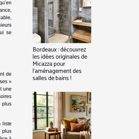
qu’en
ance,
iable,
ieurs
ui se
Bordeaux : découvrez
les idées originales de
Micazza pour
l’aménagement des
ent de
salles de bains !
sses »
nt une
soires
 plus
 liste
 plus
ièce à