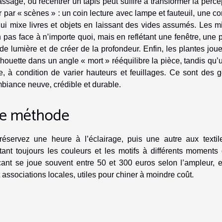
ssage, ou recentrer un tapis peut suffire à transformer la perce
r par « scènes » : un coin lecture avec lampe et fauteuil, une c
ui mixe livres et objets en laissant des vides assumés. Les mi
n pas face à n’importe quoi, mais en reflétant une fenêtre, une 
e lumière et de créer de la profondeur. Enfin, les plantes jou
houette dans un angle « mort » rééquilibre la pièce, tandis qu’u
, à condition de varier hauteurs et feuillages. Ce sont des g
mbiance neuve, crédible et durable.
une méthode
réservez une heure à l’éclairage, puis une autre aux textile
ant toujours les couleurs et les motifs à différents moments 
ant se joue souvent entre 50 et 300 euros selon l’ampleur, e
t associations locales, utiles pour chiner à moindre coût.