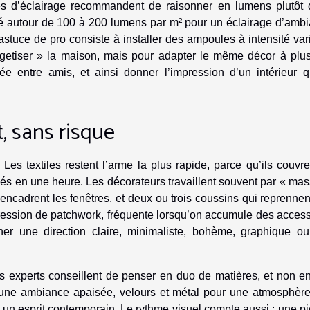
ides d’éclairage recommandent de raisonner en lumens plutôt 
té autour de 100 à 200 lumens par m² pour un éclairage d’ambi
stuce de pro consiste à installer des ampoules à intensité var
etiser » la maison, mais pour adapter le même décor à plus
ée entre amis, et ainsi donner l’impression d’un intérieur q
t, sans risque
es textiles restent l’arme la plus rapide, parce qu’ils couvr
gés en une heure. Les décorateurs travaillent souvent par « ma
i encadrent les fenêtres, et deux ou trois coussins qui reprenne
pression de patchwork, fréquente lorsqu’on accumule des acces
ner une direction claire, minimaliste, bohème, graphique ou
 les experts conseillent de penser en duo de matières, et non en
ur une ambiance apaisée, velours et métal pour une atmosphère
 un esprit contemporain. Le rythme visuel compte aussi : une p