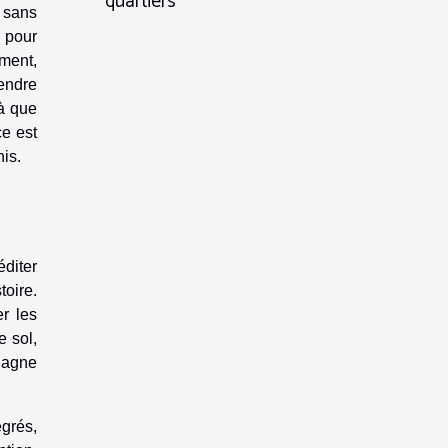
quartiers
, sans
 pour
ement,
endre
là que
ce est
nis.
éditer
toire.
er les
e sol,
gagne
grés,