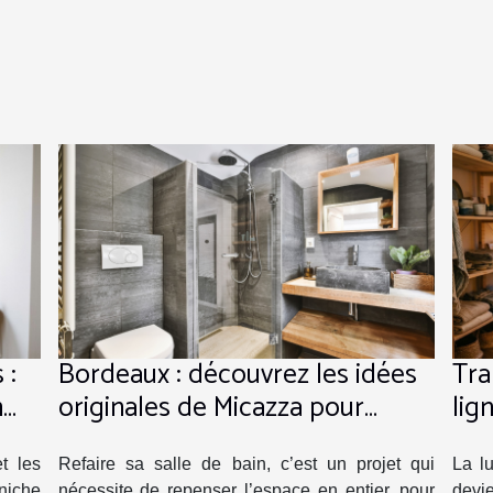
 :
Bordeaux : découvrez les idées
Tra
n
originales de Micazza pour
lig
l’aménagement des salles de
lum
bains !
t les
Refaire sa salle de bain, c’est un projet qui
La lu
niche
nécessite de repenser l’espace en entier, pour
devie