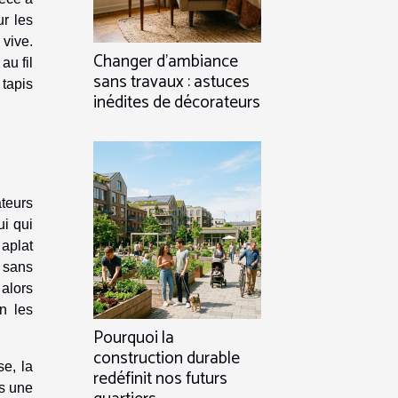
ur les
 vive.
Changer d’ambiance
au fil
sans travaux : astuces
 tapis
inédites de décorateurs
ateurs
ui qui
aplat
, sans
 alors
n les
Pourquoi la
construction durable
se, la
redéfinit nos futurs
ns une