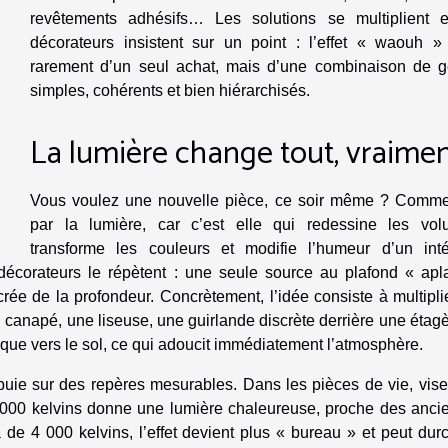
revêtements adhésifs… Les solutions se multiplient e
décorateurs insistent sur un point : l’effet « waouh » 
rarement d’un seul achat, mais d’une combinaison de g
simples, cohérents et bien hiérarchisés.
La lumière change tout, vraime
Vous voulez une nouvelle pièce, ce soir même ? Comm
par la lumière, car c’est elle qui redessine les vol
transforme les couleurs et modifie l’humeur d’un intér
écorateurs le répètent : une seule source au plafond « apla
crée de la profondeur. Concrètement, l’idée consiste à multipli
canapé, une liseuse, une guirlande discrète derrière une étagè
t que vers le sol, ce qui adoucit immédiatement l’atmosphère.
ppuie sur des repères mesurables. Dans les pièces de vie, vis
 000 kelvins donne une lumière chaleureuse, proche des anci
e 4 000 kelvins, l’effet devient plus « bureau » et peut durc