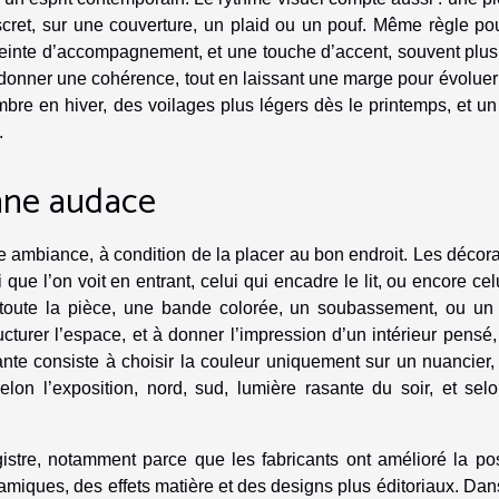
scret, sur une couverture, un plaid ou un pouf. Même règle po
 teinte d’accompagnement, et une touche d’accent, souvent plus
lui donner une cohérence, tout en laissant une marge pour évoluer 
re en hiver, des voilages plus légers dès le printemps, et un
.
onne audace
e ambiance, à condition de la placer au bon endroit. Les décor
 que l’on voit en entrant, celui qui encadre le lit, ou encore cel
 toute la pièce, une bande colorée, un soubassement, ou un 
ructurer l’espace, et à donner l’impression d’un intérieur pensé
ante consiste à choisir la couleur uniquement sur un nuancier,
on l’exposition, nord, sud, lumière rasante du soir, et selo
gistre, notamment parce que les fabricants ont amélioré la po
oramiques, des effets matière et des designs plus éditoriaux. Da