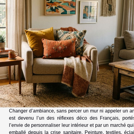
Changer d’ambiance, sans percer un mur ni appeler un art
est devenu l’un des réflexes déco des Français, porté
l’envie de personnaliser leur intérieur et par un marché qui
emballé depuis la crise sanitaire. Peinture, textiles, écla