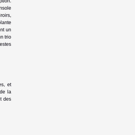
ption.
onsole
roirs,
plante
ent un
n trio
estes
s, et
de la
t des